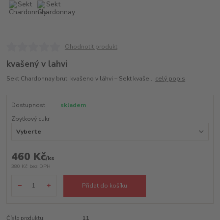
Ohodnotit produkt
kvašený v lahvi
Sekt Chardonnay brut, kvašeno v láhvi – Sekt kvaše...
celý popis
Dostupnost
skladem
Zbytkový cukr
460 Kč
/
ks
380 Kč
bez DPH
Přidat do košíku
Číslo produktu:
11