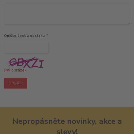
Opište text z obrázku
*
jiný obrázek
Nepropásněte novinky, akce a
slevy!