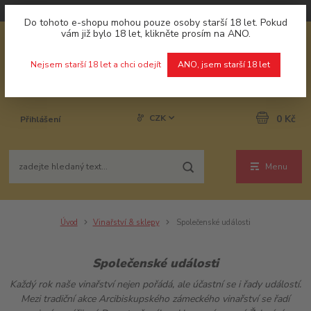
Do tohoto e-shopu mohou pouze osoby starší 18 let. Pokud
vám již bylo 18 let, klikněte prosím na ANO.
Nejsem starší 18 let a chci odejít
ANO, jsem starší 18 let
CZK
0 Kč
Přihlášení
Menu
Úvod
Vinařství & sklepy
Společenské události
Společenské události
Každý rok naše vinařství nejen pořádá, ale účastní se i řady událostí.
Mezi tradiční akce Arcibiskupského zámeckého vinařství se řadí