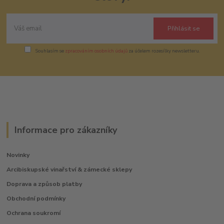
Přihlásit se
Souhlasím se
zpracováním osobních údajů
za účelem rozesílky newsletteru.
Informace pro zákazníky
Novinky
Arcibiskupské vinařství & zámecké sklepy
Doprava a způsob platby
Obchodní podmínky
Ochrana soukromí