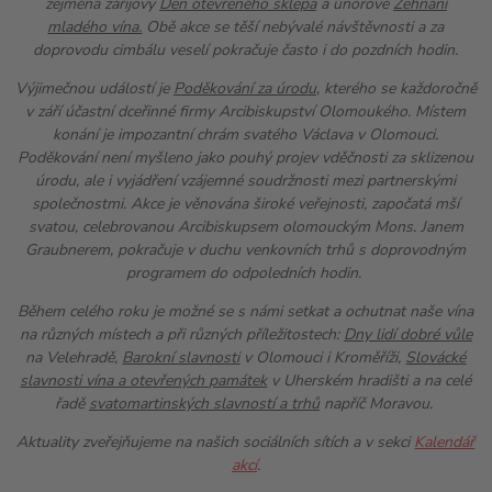
zejména zářijový
Den otevřeného sklepa
a únorové
Žehnání
mladého vína.
Obě akce se těší nebývalé návštěvnosti a za
doprovodu cimbálu veselí pokračuje často i do pozdních hodin.
Výjimečnou událostí je
Poděkování za úrodu
, kterého se každoročně
v září účastní dceřinné firmy Arcibiskupství Olomoukého. Místem
konání je impozantní chrám svatého Václava v Olomouci.
Poděkování není myšleno jako pouhý projev vděčnosti za sklizenou
úrodu, ale i vyjádření vzájemné soudržnosti mezi partnerskými
společnostmi. Akce je věnována široké veřejnosti, započatá mší
svatou, celebrovanou Arcibiskupsem olomouckým Mons. Janem
Graubnerem, pokračuje v duchu venkovních trhů s doprovodným
programem do odpoledních hodin.
Během celého roku je možné se s námi setkat a ochutnat naše vína
na různých místech a při různých příležitostech:
Dny lidí dobré vůle
na Velehradě,
Barokní slavnosti
v Olomouci i Kroměříži,
Slovácké
slavnosti vína a otevřených památek
v Uherském hradišti a na celé
řadě
svatomartinských slavností a trhů
napříč Moravou.
Aktuality zveřejňujeme na našich sociálních sítích a v sekci
Kalendář
akcí
.