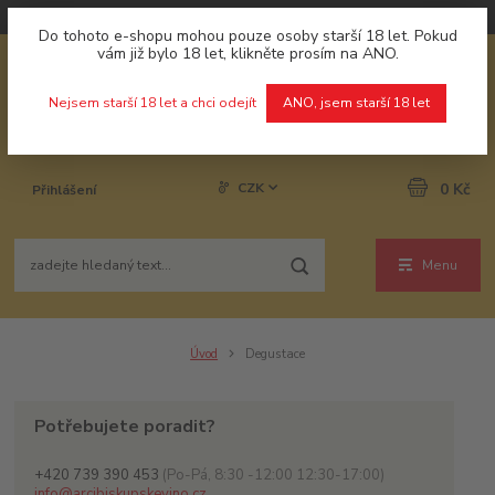
Do tohoto e-shopu mohou pouze osoby starší 18 let. Pokud
vám již bylo 18 let, klikněte prosím na ANO.
Nejsem starší 18 let a chci odejít
ANO, jsem starší 18 let
CZK
0 Kč
Přihlášení
Menu
Úvod
Degustace
Potřebujete poradit?
+420 739 390 453
(Po-Pá, 8:30 -12:00 12:30-17:00)
info@arcibiskupskevino.cz