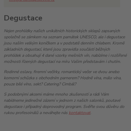
Degustace
Nejen prohlídky našich unikátních historických sklepů zapsaných
společně se zámkem na seznam památek UNESCO, ale i degustace
jsou naším velkým koníčkem a v podstatě denním chlebem. Kromě
základních degustací, které jsou zpravidla součástí běžných
prohlídek a obsahují 4 dané vzorky mešních vín, nabízíme i rozšířené
možnosti řízených degustací na míru Vašim představám i chutím.
Rodinné oslavy, firemní večírky, romantický večer ve dvou anebo
komorní schůzka s obchodním parnerem? Hodně vína, málo vína,
pouze bílé víno, sekt? Catering? Cimbál?
S podobnými akcemi máme mnoho zkušeností a rádi Vám
nabídneme jedinečné zázemí v jednom z našich salonků, poutavé
degustace i případný doprovodný program. Svěřte svou důvěru do
rukou profesoinálů a neváhejte nás
kontaktovat
.