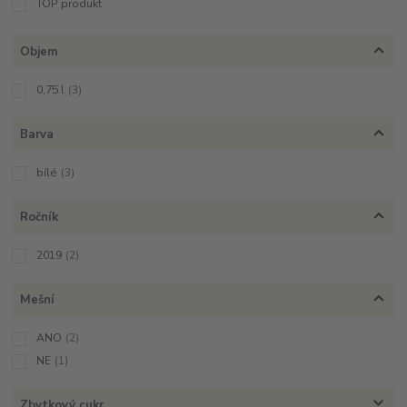
TOP produkt
Objem
0,75 l
(3)
Barva
bílé
(3)
Ročník
2019
(2)
Mešní
ANO
(2)
NE
(1)
Zbytkový cukr