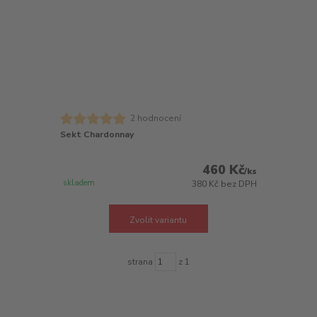
2 hodnocení
Sekt Chardonnay
460 Kč
/
ks
skladem
380 Kč
bez DPH
Zvolit variantu
strana
z 1