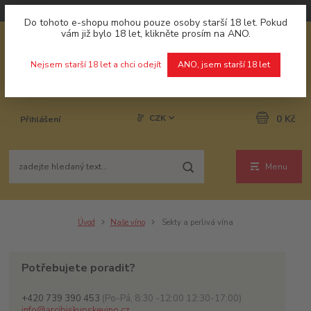
Do tohoto e-shopu mohou pouze osoby starší 18 let. Pokud
vám již bylo 18 let, klikněte prosím na ANO.
Nejsem starší 18 let a chci odejít
ANO, jsem starší 18 let
CZK
0 Kč
Přihlášení
Menu
Úvod
Naše víno
Sekty a perlivá vína
Potřebujete poradit?
+420 739 390 453
(Po-Pá, 8:30 -12:00 12:30-17:00)
info@arcibiskupskevino.cz