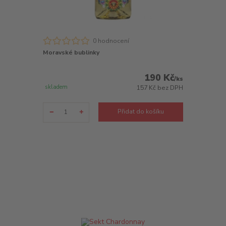
0 hodnocení
Moravské bublinky
190 Kč
/
ks
skladem
157 Kč
bez DPH
Přidat do košíku