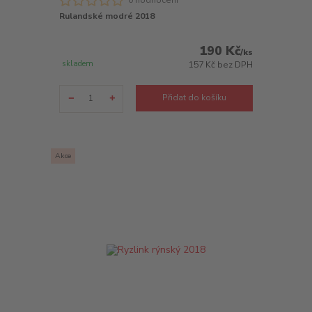
0 hodnocení
Rulandské modré 2018
190 Kč
/
ks
skladem
157 Kč
bez DPH
Přidat do košíku
Akce