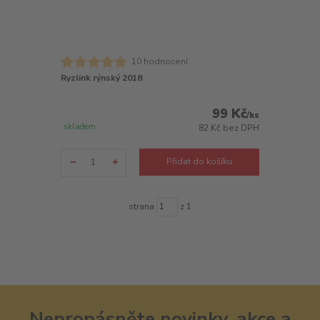
10 hodnocení
Ryzlink rýnský 2018
99 Kč
/
ks
skladem
82 Kč
bez DPH
Přidat do košíku
strana
z 1
Nepropásněte novinky, akce a