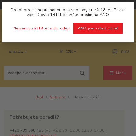
Do tohoto e-shopu mohou pouze osoby starší 18 let. Pokud
vám již bylo 18 let, klikněte prosím na ANO.
Nejsem starší 18 let a chci odejít
ANO, jsem starší 18 let
CZK
0 Kč
Přihlášení
Menu
Úvod
Naše víno
Classic Collection
Potřebujete poradit?
+420 739 390 453
(Po-Pá, 8:30 -12:00 12:30-17:00)
info@arcibiskupskevino.cz