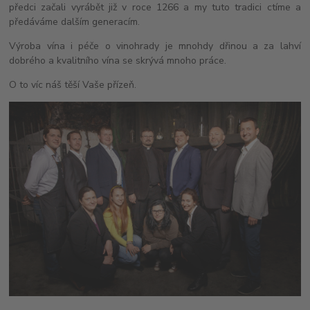
předci začali vyrábět již v roce 1266 a my tuto tradici ctíme a
předáváme dalším generacím.
Výroba vína i péče o vinohrady je mnohdy dřinou a za lahví
dobrého a kvalitního vína se skrývá mnoho práce.
O to víc náš těší Vaše přízeň.