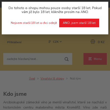
Do tohoto e-shopu mohou pouze osoby starší 18 let. Pokud
vám již bylo 18 let, klikněte prosím na ANO.
Nejsem starší 18 let a chci odejít
ANO, jsem starší 18 let
CZK
0 Kč
Přihlášení
Menu
Úvod
Vinařství & sklepy
Náš tým
Kdo jsme
Arcibiskupské zámecké víno je menší vinařství, které se nachází v
historickém centru malebného města Kroměříž. Víno zde naši