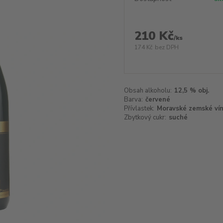
210 Kč
/
ks
174 Kč
bez DPH
Obsah alkoholu:
12,5 % obj.
Barva:
červené
Přívlastek:
Moravské zemské ví
Zbytkový cukr:
suché