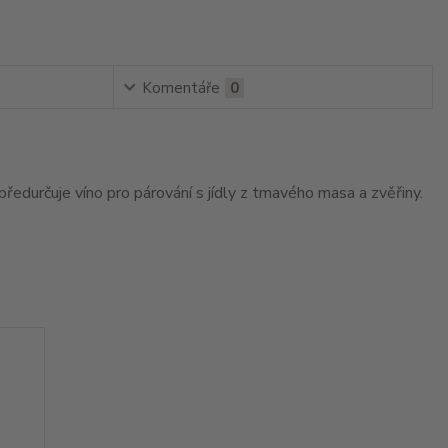
Komentáře
0
ředurčuje víno pro párování s jídly z tmavého masa a zvěřiny.