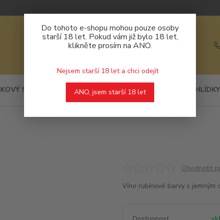
Do tohoto e-shopu mohou pouze osoby
starší 18 let. Pokud vám již bylo 18 let,
klikněte prosím na ANO.
Nejsem starší 18 let a chci odejít
KOVÝ SORTIMENT
DEGUSTACE
PROHLÍDKY
ANO, jsem starší 18 let
Ohodnotit p
Víno rubínové barvy s jemným c
Dostupnost
sk