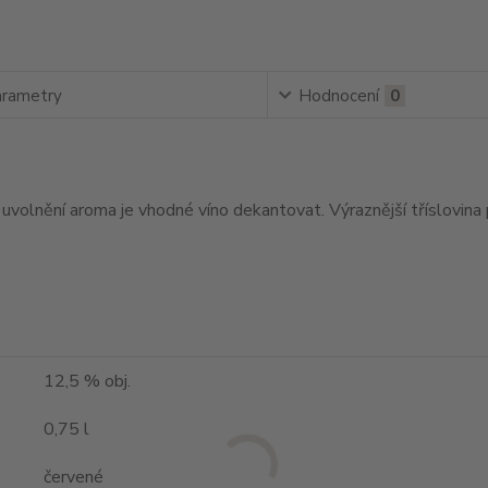
rametry
Hodnocení
0
volnění aroma je vhodné víno dekantovat. Výraznější tříslovina p
12,5 % obj.
0,75 l
červené