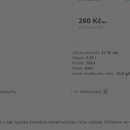
260 Kč
/
ks
215 Kč
bez DPH
Obsah alkoholu:
12 % obj.
Objem:
0,75 l
Ročník:
2024
Mešní:
ANO
obsah zbytkového cukru:
26,8 g/l
rametry
Hodnocení
1
 z tak typické herbální charakteristiky této odrůdy. Můžeme ve vů