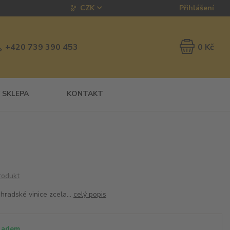
CZK
Přihlášení
0 Kč
+420 739 390 453
 SKLEPA
KONTAKT
rodukt
hradské vinice zcela...
celý popis
ladem