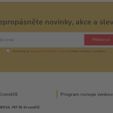
epropásněte novinky, akce a slev
Přihlásit se
Souhlasím se
zpracováním osobních údajů
za účelem rozesílky newsletteru.
Kroměříž
Program rozvoje venkov
87/10, 767 01 Kroměříž