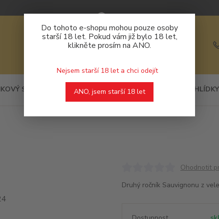
Do tohoto e-shopu mohou pouze osoby
starší 18 let. Pokud vám již bylo 18 let,
klikněte prosím na ANO.
Nejsem starší 18 let a chci odejít
KOVÝ SORTIMENT
DEGUSTACE
PROHLÍDKY
ANO, jsem starší 18 let
Ohodnotit p
Druhý ročník Sauvignonu z vele
Dostupnost
sk