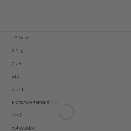
12 % obj.
6,1 g/l
0,75 l
bílé
2024
Moravské zemské víno
ANO
polosladké