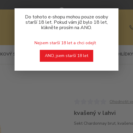
Do tohoto e-shopu mohou pouze osoby
starší 18 let. Pokud vám již bylo 18 let,
klikněte prosím na ANO.
Nejsem starší 18 let a chci odejít
KOVÝ SORTIMENT
DEGUSTACE
PROHLÍDKY
ANO, jsem starší 18 let
Ohodnotit p
kvašený v lahvi
Sekt Chardonnay brut, kvašeno 