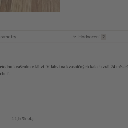
rametry
Hodnocení
2
metodou kvašením v láhvi. V láhvi na kvasničných kalech zrál 24 měsíc
ochuť.
11,5 % obj.