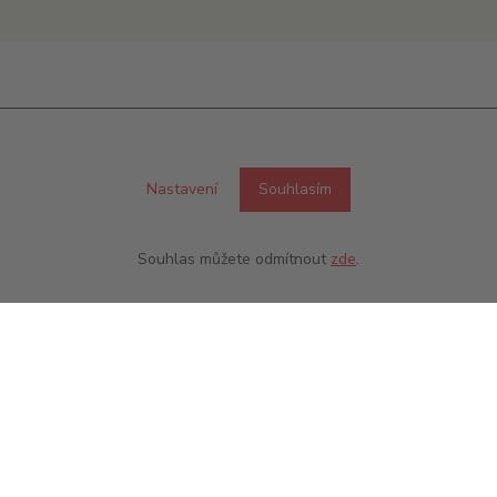
perlivá vína
Nastavení
Souhlasím
Souhlas můžete odmítnout
zde
.
epropásněte novinky, akce a slev
Přihlásit se
Souhlasím se
zpracováním osobních údajů
za účelem rozesílky newsletteru.