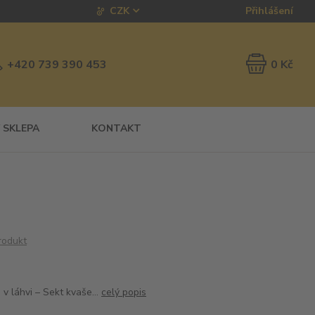
CZK
Přihlášení
0 Kč
+420 739 390 453
 SKLEPA
KONTAKT
rodukt
v láhvi – Sekt kvaše...
celý popis