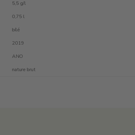
5,5 g/l
0,75 l
bílé
2019
ANO
nature brut