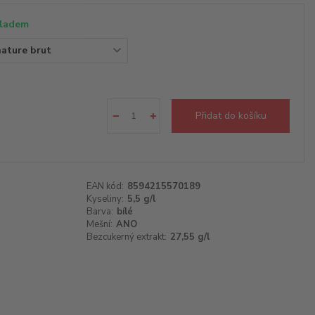
ladem
Přidat do košíku
EAN kód:
8594215570189
Kyseliny:
5,5 g/l
Barva:
bílé
Mešní:
ANO
Bezcukerný extrakt:
27,55 g/l