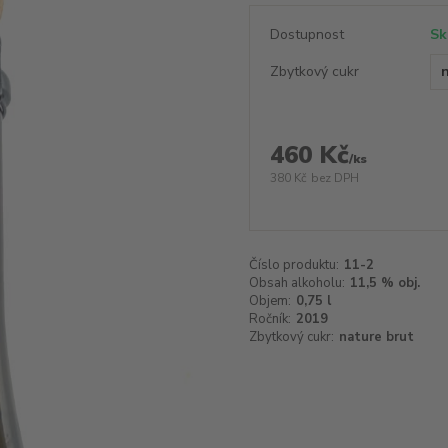
Dostupnost
Sk
Zbytkový cukr
460 Kč
/
ks
380 Kč
bez DPH
Číslo produktu:
11-2
Obsah alkoholu:
11,5 % obj.
Objem:
0,75 l
Ročník:
2019
Zbytkový cukr:
nature brut