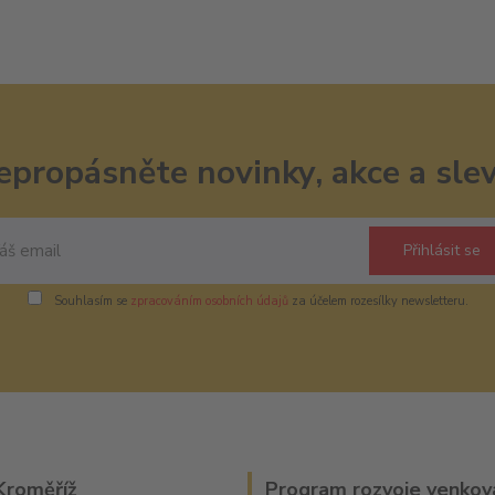
epropásněte novinky, akce a slev
Přihlásit se
Souhlasím se
zpracováním osobních údajů
za účelem rozesílky newsletteru.
Kroměříž
Program rozvoje venkov