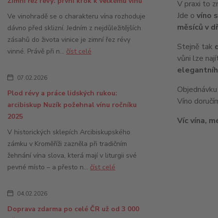
Zimní řez révy: první krok k velkému vínu
V praxi to z
Jde o
víno 
Ve vinohradě se o charakteru vína rozhoduje
měsíců v d
dávno před sklizní. Jedním z nejdůležitějších
zásahů do života vinice je zimní řez révy
Stejně tak
vinné. Právě při n...
číst celé
vůni lze nají
elegantníh
07.02.2026
Objednávku 
Plod révy a práce lidských rukou:
Víno doručí
arcibiskup Nuzík požehnal vínu ročníku
2025
Víc vína, m
V historických sklepích Arcibiskupského
zámku v Kroměříži zazněla při tradičním
žehnání vína slova, která mají v liturgii své
pevné místo – a přesto n...
číst celé
04.02.2026
Doprava zdarma po celé ČR už od 3 000