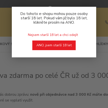
Do tohoto e-shopu mohou pouze osoby
starší 18 let. Pokud vám již bylo 18 let,
klikněte prosím na ANO.
Nejsem starší 18 let a chci odejít
KOVÝ SORTIMENT
DEGUSTACE
PROHLÍDKY
ANO, jsem starší 18 let
va zdarma po celé ČR už od 3 00
ás dobrou zprávu:
nově
při objednávce nad 3 000 Kč máte do
eré se vyplatí využít.