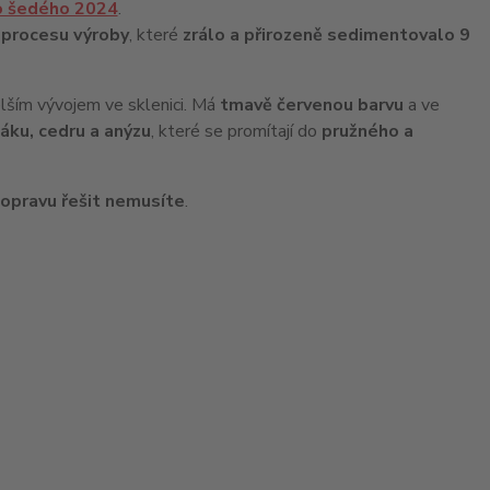
o šedého 2024
.
m procesu výroby
, které
zrálo a přirozeně sedimentovalo 9
elším vývojem ve sklenici. Má
tmavě červenou barvu
a ve
áku, cedru a anýzu
, které se promítají do
pružného a
opravu řešit nemusíte
.