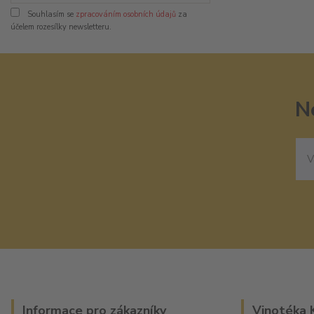
Souhlasím se
zpracováním osobních údajů
za
účelem rozesílky newsletteru.
N
Informace pro zákazníky
Vinotéka 