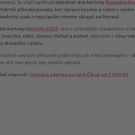
namená, že stačí například
objednat dva kartony
Rulandskéh
striktně přírodní povahy, bez úpravy kyselin a cukru v celé
řevěném sudu v nejstarším vinném sklepě na Moravě
.
dva kartony
Merlotu 2023
, vína s výraznějším charakterem a d
t
švestku, rybíz, černou třešeň a koření
, doplněné o
tóny tab
o dlouhého závěru
.
můžete sestavit přirozeně podle stylu vín, která preferujete –
d
me až k vám domů, bez dalších nákladů.
éně starostí.
Doprava zdarma po celé ČR už od 3 000 Kč
.