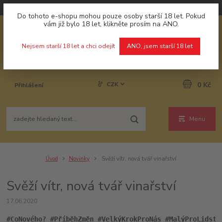
Do tohoto e-shopu mohou pouze osoby starší 18 let. Pokud
vám již bylo 18 let, klikněte prosím na ANO.
Nejsem starší 18 let a chci odejít
ANO, jsem starší 18 let
CZK
0 Kč
Přihlášení
Menu
Úvod
Novinky
Svěží vítr, nová tvář vinařství
Svěží vítr, nová tvář vinařství
17.06.2020
#CoNového? #PříběhZměn #VelkýKrokProNás #MalýProLidstv