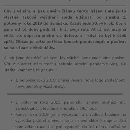
Chvíli váhám, a pak dávám článku tento název. Celé je to
vlastně takové vyjádření sledu událostí od zhruba 1.
poloviny roku 2019 do nynějška. Každý jednotlivý krok, který
jsme od té doby podnikli, hrál svoji roli. Ať už byl malý či
větší, víc doprava anebo víc doleva, a i když to byl krůček
zpět. Občas je totiž potřeba kousek poodstoupit a podívat
se na situaci z větší dálky.
A tak jsme dokráčeli až sem. My všichni, konzumací vína povinní.
Vítr z plachet nám trochu sebrala letošní pandemie viru, ale
hleďte, kam jsme to posunuli.
1. polovina roku 2019, změna vedení, nové logo společnosti,
nový, jednotný vizuální styl
2. polovina roku 2019, personální změny, přichází noví
zaměstnanci, otevíráme vinotéku v Olomouci
Konec roku 2019, jsme vyčerpaní a s radostí hledíme na
vyprodaný sklad s vínem, víno z nové sklizně zraje a dělá
nám vekou radost. Je jiné, výborné, chutná nám a začíná se