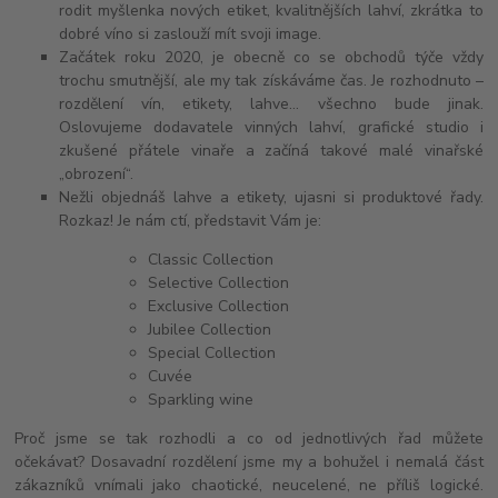
rodit myšlenka nových etiket, kvalitnějších lahví, zkrátka to
dobré víno si zaslouží mít svoji image.
Začátek roku 2020, je obecně co se obchodů týče vždy
trochu smutnější, ale my tak získáváme čas. Je rozhodnuto –
rozdělení vín, etikety, lahve… všechno bude jinak.
Oslovujeme dodavatele vinných lahví, grafické studio i
zkušené přátele vinaře a začíná takové malé vinařské
„obrození“.
Nežli objednáš lahve a etikety, ujasni si produktové řady.
Rozkaz! Je nám ctí, představit Vám je:
Classic Collection
Selective Collection
Exclusive Collection
Jubilee Collection
Special Collection
Cuvée
Sparkling wine
Proč jsme se tak rozhodli a co od jednotlivých řad můžete
očekávat? Dosavadní rozdělení jsme my a bohužel i nemalá část
zákazníků vnímali jako chaotické, neucelené, ne příliš logické.