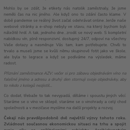
Mohlo by se zdát, že etikety nás natolik zaměstnaly, že jsme
neměli čas na nic jiného. Ale když ono to zdání často klame. V
době pandemie se reálný život začal odehrávat online. Jenže naše
webové stránky a e-shop nebyly ve stavu, na který bychom byli
náležitě hrdí. A tak, jednoho dne…zrodil se nový web. S kompletní
nabídkou vín, plně responzivní, dostupný 24/7, odpoví na všechny
Vaše dotazy a nasměruje Vás tam, kam potřebujete. Chvíli to
trvalo a museli jsme se kvůli němu skupinově fotit jako ve škole,
ale byla to legrace a když se podíváme na výsledek, máme
radost.
Přiznání zaměstnance AZV: večer si pro zábavu objednávám víno na
falešné jméno a adresu a druhý den stornuji svoje objednávky, aby
to nikdo z kolegů nezjistil…
Co dodat, třebaže to tak nevypadá, děláme i spoustu jiných věcí.
Staráme se o víno ve sklepě, staráme se o vinohrady a celý chod
společnosti a v mezičase myslíme na další projekty a rozvoj.
Čekají nás pravděpodobně dvě největší výzvy tohoto roku.
Zvládnout současnou ekonomickou situaci na trhu a spojit