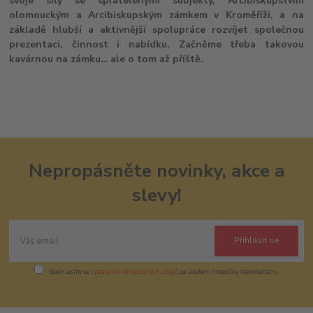
svoje síly se spřátelenými subjekty, Arcibiskupstvím
olomouckým a Arcibiskupským zámkem v Kroměříži, a na
základě hlubší a aktivnější spolupráce rozvíjet společnou
prezentaci, činnost i nabídku. Začněme třeba takovou
kavárnou na zámku… ale o tom až příště.
Nepropásněte novinky, akce a
slevy!
Přihlásit se
Souhlasím se
zpracováním osobních údajů
za účelem rozesílky newsletteru.