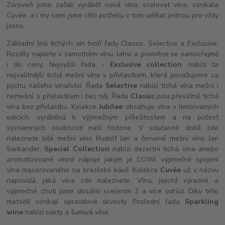
Zároveň jsme začali vyrábět nová vína, scelovat vína, vznikala
Cuvée, a i my sami jsme cítili potřebu v tom udělat jednou pro vždy
jasno.
Základní linii tichých vín tvoří řady Classic, Selective a Exclusive.
Rozdíly najdete v samotném vínu, lahvi a promítne se samozřejmě
i do ceny. Nejvyšší řada -
Exclusive collection
nabízí ta
nejvalitnější tichá mešní vína s přívlastkem, která považujeme za
pýchu našeho vinařství. Řada
Selective
nabízí tichá vína mešní i
nemešní, s přívlastkem i bez něj. Řada
Classic
jsou převážně tichá
vína bez přívlastku. Kolekce
Jubilee
obsahuje vína v limitovaných
edicích, vyráběná k výjimečným příležitostem a na počest
významných osobností naší historie. V současné době zde
naleznete bílé mešní víno Rudolf Jan a červené mešní víno Jan
Sarkander.
Special Collection
nabízí dezertní tichá vína anebo
aromatizované vinné nápoje jakým je COWI, výjimečné spojení
vína macerovaného na brazilské kávě. Kolekce
Cuvée
už v názvu
napovídá, jaká vína zde naleznete. Vína, jejichž výrazné a
výjimečné chuti jsme dosáhli scelením 2 a více odrůd. Díky této
metodě vznikají opravdové skvosty. Poslední řada
Sparkling
wine
nabízí sekty a šumivá vína.